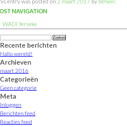
his entry was posted on
2 maart 2017
by
beheer
.
OST NAVIGATION
←
WADI Yerseke
Zoeken
Recente berichten
naar:
Hallo wereld!
Archieven
maart 2016
Categorieën
Geen categorie
Meta
Inloggen
Berichten feed
Reacties feed