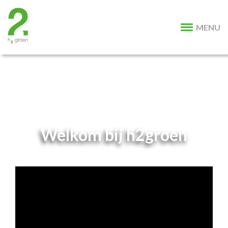
MENU
Welkom bij h2groen