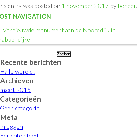
his entry was posted on
1 november 2017
by
beheer
.
OST NAVIGATION
←
Vernieuwde monument aan de Noorddijk in
rabbendijke
Zoeken
Recente berichten
naar:
Hallo wereld!
Archieven
maart 2016
Categorieën
Geen categorie
Meta
Inloggen
Berichten feed