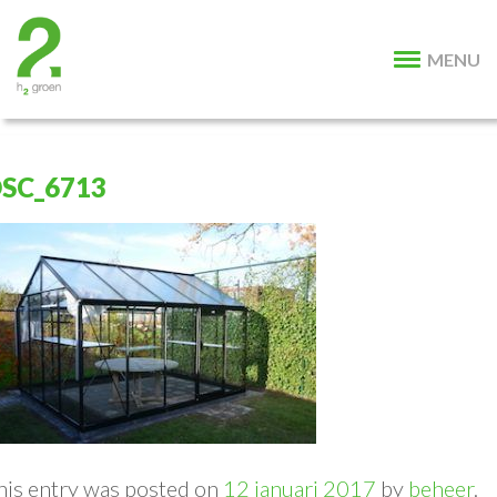
MENU
SC_6713
his entry was posted on
12 januari 2017
by
beheer
.