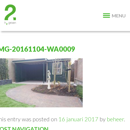
MENU
MG-20161104-WA0009
his entry was posted on
16 januari 2017
by
beheer
.
OST NAVIGATION