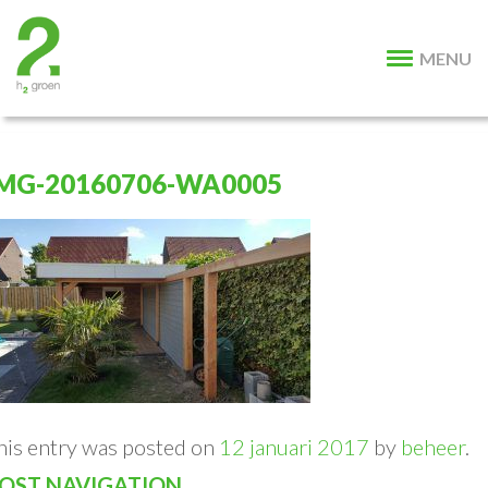
MENU
MG-20160706-WA0005
his entry was posted on
12 januari 2017
by
beheer
.
OST NAVIGATION