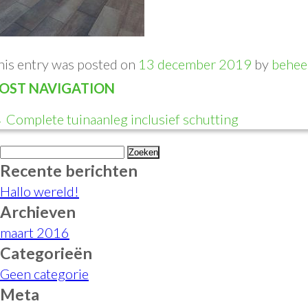
his entry was posted on
13 december 2019
by
behee
OST NAVIGATION
←
Complete tuinaanleg inclusief schutting
Zoeken
Recente berichten
naar:
Hallo wereld!
Archieven
maart 2016
Categorieën
Geen categorie
Meta